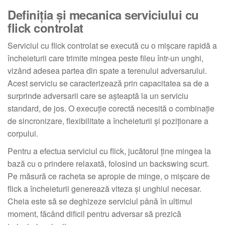
Definiția și mecanica serviciului cu
flick controlat
Serviciul cu flick controlat se execută cu o mișcare rapidă a
încheieturii care trimite mingea peste fileu într-un unghi,
vizând adesea partea din spate a terenului adversarului.
Acest serviciu se caracterizează prin capacitatea sa de a
surprinde adversarii care se așteaptă la un serviciu
standard, de jos. O execuție corectă necesită o combinație
de sincronizare, flexibilitate a încheieturii și poziționare a
corpului.
Pentru a efectua serviciul cu flick, jucătorul ține mingea la
bază cu o prindere relaxată, folosind un backswing scurt.
Pe măsură ce racheta se apropie de minge, o mișcare de
flick a încheieturii generează viteza și unghiul necesar.
Cheia este să se deghizeze serviciul până în ultimul
moment, făcând dificil pentru adversar să prezică