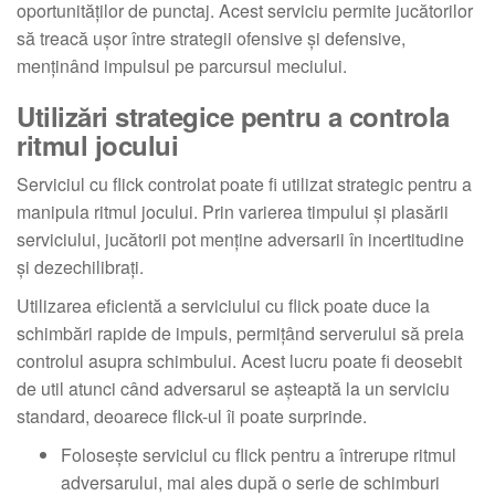
oportunităților de punctaj. Acest serviciu permite jucătorilor
să treacă ușor între strategii ofensive și defensive,
menținând impulsul pe parcursul meciului.
Utilizări strategice pentru a controla
ritmul jocului
Serviciul cu flick controlat poate fi utilizat strategic pentru a
manipula ritmul jocului. Prin varierea timpului și plasării
serviciului, jucătorii pot menține adversarii în incertitudine
și dezechilibrați.
Utilizarea eficientă a serviciului cu flick poate duce la
schimbări rapide de impuls, permițând serverului să preia
controlul asupra schimbului. Acest lucru poate fi deosebit
de util atunci când adversarul se așteaptă la un serviciu
standard, deoarece flick-ul îi poate surprinde.
Folosește serviciul cu flick pentru a întrerupe ritmul
adversarului, mai ales după o serie de schimburi