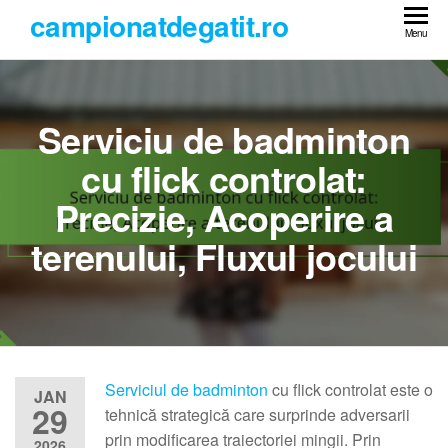
Skip
campionatdegatit.ro
to
Menu
the
content
Serviciu de badminton
cu flick controlat:
Precizie, Acoperire a
terenului, Fluxul jocului
Serviciul de badminton
cu flick controlat este o
JAN
29
tehnică strategică care surprinde adversarii
prin modificarea traiectoriei mingii. Prin
2026