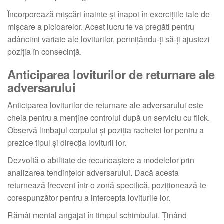
Încorporează mișcări înainte și înapoi în exercițiile tale de
mișcare a picioarelor. Acest lucru te va pregăti pentru
adâncimi variate ale loviturilor, permițându-ți să-ți ajustezi
poziția în consecință.
Anticiparea loviturilor de returnare ale
adversarului
Anticiparea loviturilor de returnare ale adversarului este
cheia pentru a menține controlul după un serviciu cu flick.
Observă limbajul corpului și poziția rachetei lor pentru a
prezice tipul și direcția loviturii lor.
Dezvoltă o abilitate de recunoaștere a modelelor prin
analizarea tendințelor adversarului. Dacă acesta
returnează frecvent într-o zonă specifică, poziționează-te
corespunzător pentru a intercepta loviturile lor.
Rămâi mental angajat în timpul schimbului. Ținând