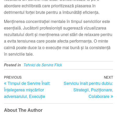
abordare echilibrată care prioritizează plasarea în
detrimentul forței brute pentru a îmbunătăți eficiența.
Menținerea concentrației mentale în timpul serviciilor este
esențială. Jucătorii profesioniști sugerează vizualizarea
rezultatului dorit și menținerea unei stări de relaxare pentru
a evita tensiunea care poate afecta performanța. O minte
calmă poate duce la o execuție mai bună și la consistență
în serviciile tale.
Posted in
Tehnici de Servire Flick
Post
Previous
PREVIOUS
NEXT
N
Timpul de Servire Înalt:
Serviciu înalt pentru dublu:
Post
Po
navigation
Înțelegerea mișcărilor
Strategii, Poziționare,
adversarului, Execuție
Colaborare
About The Author