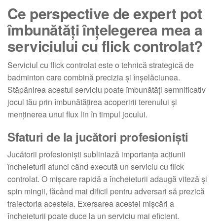
Ce perspective de expert pot
îmbunătăți înțelegerea mea a
serviciului cu flick controlat?
Serviciul cu flick controlat este o tehnică strategică de
badminton care combină precizia și înșelăciunea.
Stăpânirea acestui serviciu poate îmbunătăți semnificativ
jocul tău prin îmbunătățirea acoperirii terenului și
menținerea unui flux lin în timpul jocului.
Sfaturi de la jucători profesioniști
Jucătorii profesioniști subliniază importanța acțiunii
încheieturii atunci când execută un serviciu cu flick
controlat. O mișcare rapidă a încheieturii adaugă viteză și
spin mingii, făcând mai dificil pentru adversari să prezică
traiectoria acesteia. Exersarea acestei mișcări a
încheieturii poate duce la un serviciu mai eficient.