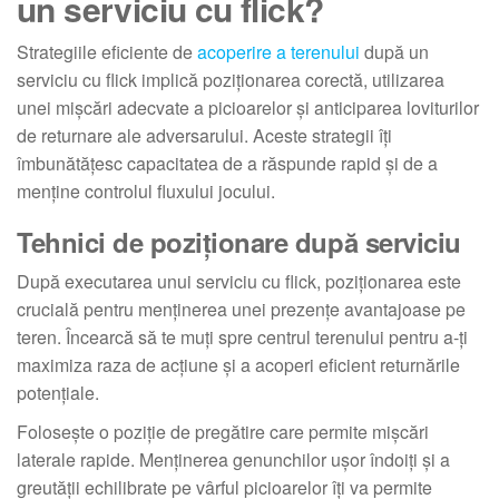
un serviciu cu flick?
Strategiile eficiente de
acoperire a terenului
după un
serviciu cu flick implică poziționarea corectă, utilizarea
unei mișcări adecvate a picioarelor și anticiparea loviturilor
de returnare ale adversarului. Aceste strategii îți
îmbunătățesc capacitatea de a răspunde rapid și de a
menține controlul fluxului jocului.
Tehnici de poziționare după serviciu
După executarea unui serviciu cu flick, poziționarea este
crucială pentru menținerea unei prezențe avantajoase pe
teren. Încearcă să te muți spre centrul terenului pentru a-ți
maximiza raza de acțiune și a acoperi eficient returnările
potențiale.
Folosește o poziție de pregătire care permite mișcări
laterale rapide. Menținerea genunchilor ușor îndoiți și a
greutății echilibrate pe vârful picioarelor îți va permite