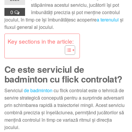
stăpânirea acestui serviciu, jucătorii își pot
0
îmbunătăți precizia și pot menține controlul
jocului, în timp ce își îmbunătățesc acoperire
a terenului
și
fluxul general al jocului.
Key sections in the article:
Ce este serviciul de
badminton cu flick controlat?
Serviciul
de badminton
cu flick controlat este o tehnică de
servire strategică concepută pentru a surprinde adversarii
prin schimbarea rapidă a traiectoriei mingii. Acest serviciu
combină precizia și înșelăciunea, permițând jucătorilor să
mențină controlul în timp ce variază ritmul și direcția
jocului.