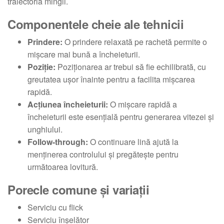
traiectoria mingii.
Componentele cheie ale tehnicii
Prindere:
O prindere relaxată pe rachetă permite o
mișcare mai bună a încheieturii.
Poziție:
Poziționarea ar trebui să fie echilibrată, cu
greutatea ușor înainte pentru a facilita mișcarea
rapidă.
Acțiunea încheieturii:
O mișcare rapidă a
încheieturii este esențială pentru generarea vitezei și
unghiului.
Follow-through:
O continuare lină ajută la
menținerea controlului și pregătește pentru
următoarea lovitură.
Porecle comune și variații
Serviciu cu flick
Serviciu înșelător