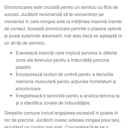
Sincronizarea este crucială pentru un serviciu cu flick de
succes. Jucătorii recomandă să te concentrezi pe
momentul în care mingea este la înălțimea maximă înainte
de contact. Această sincronizare permite o plasare optimă
și poate surprinde adversarii, mai ales dacă se așteaptă la
un alt tip de serviciu.
Exersează exerciții care implică servirea în diferite
zone ale terenului pentru a îmbunătăți precizia
plasării.
Încorporează lovituri de umbră pentru a dezvolta
memoria musculară pentru acțiunea încheieturii și
sincronizare.
Înregistrează-ți serviciile pentru a analiza tehnica ta
și a identifica zonele de îmbunătățire.
Greșelile comune includ angajarea excesivă în putere în
loc de precizie. Jucătorii lovesc adesea mingea prea tare,
rezultând un control mai slab. Concentrează-te pe o