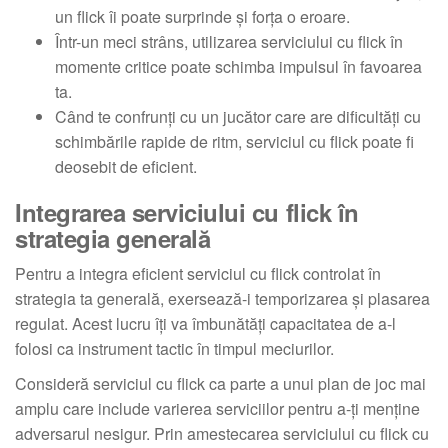
un flick îi poate surprinde și forța o eroare.
Într-un meci strâns, utilizarea serviciului cu flick în
momente critice poate schimba impulsul în favoarea
ta.
Când te confrunți cu un jucător care are dificultăți cu
schimbările rapide de ritm, serviciul cu flick poate fi
deosebit de eficient.
Integrarea serviciului cu flick în
strategia generală
Pentru a integra eficient serviciul cu flick controlat în
strategia ta generală, exersează-i temporizarea și plasarea
regulat. Acest lucru îți va îmbunătăți capacitatea de a-l
folosi ca instrument tactic în timpul meciurilor.
Consideră serviciul cu flick ca parte a unui plan de joc mai
amplu care include varierea serviciilor pentru a-ți menține
adversarul nesigur. Prin amestecarea serviciului cu flick cu