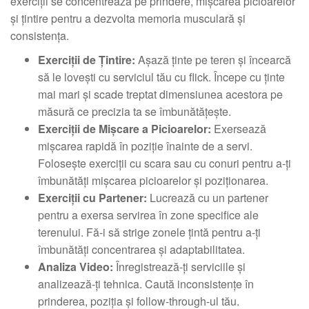
exerciții se concentrează pe prindere, mișcarea picioarelor
și țintire pentru a dezvolta memoria musculară și
consistența.
Exerciții de Țintire:
Așază ținte pe teren și încearcă
să le lovești cu serviciul tău cu flick. Începe cu ținte
mai mari și scade treptat dimensiunea acestora pe
măsură ce precizia ta se îmbunătățește.
Exerciții de Mișcare a Picioarelor:
Exersează
mișcarea rapidă în poziție înainte de a servi.
Folosește exerciții cu scara sau cu conuri pentru a-ți
îmbunătăți mișcarea picioarelor și poziționarea.
Exerciții cu Partener:
Lucrează cu un partener
pentru a exersa servirea în zone specifice ale
terenului. Fă-i să strige zonele țintă pentru a-ți
îmbunătăți concentrarea și adaptabilitatea.
Analiza Video:
Înregistrează-ți serviciile și
analizează-ți tehnica. Caută inconsistențe în
prinderea, poziția și follow-through-ul tău.