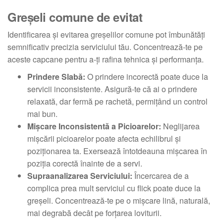
Greșeli comune de evitat
Identificarea și evitarea greșelilor comune pot îmbunătăți
semnificativ precizia serviciului tău. Concentrează-te pe
aceste capcane pentru a-ți rafina tehnica și performanța.
Prindere Slabă:
O prindere incorectă poate duce la
servicii inconsistente. Asigură-te că ai o prindere
relaxată, dar fermă pe rachetă, permițând un control
mai bun.
Mișcare Inconsistentă a Picioarelor:
Neglijarea
mișcării picioarelor poate afecta echilibrul și
poziționarea ta. Exersează întotdeauna mișcarea în
poziția corectă înainte de a servi.
Supraanalizarea Serviciului:
Încercarea de a
complica prea mult serviciul cu flick poate duce la
greșeli. Concentrează-te pe o mișcare lină, naturală,
mai degrabă decât pe forțarea loviturii.